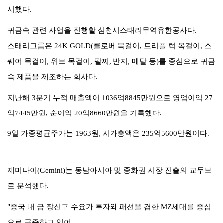
시했다
.
귀금속 관련 사업을 진행할 심천시스태리무역유한공사다
.
스태리그룹은
24K GOLD(
클로버 목걸이
,
트리플 럭 목걸이
,
스
퀘어 목걸이
,
위브 목걸이
,
팔찌
,
반지
,
메달 등
)
를 중심으로 귀금
속 제품을 제조하는 회사다
.
지난해
3
분기 누적 매출액이
1036
억
8845
만원으로 영업이익
27
억
7445
만원
,
순이익
20
억
8660
만원을 기록했다
.
9
일 가중평균주가는
1963
원
,
시가총액은
235
억
5600
만원이다
.
제미나이
(Gemini)
는 동남아시아 및 중화권 시장 진출의 교두보
로 분석했다
.
"
중국 내 금 장신구 수요가 투자와 패션을 겸한
MZ
세대를 중심
으로 급증하고 있어
,