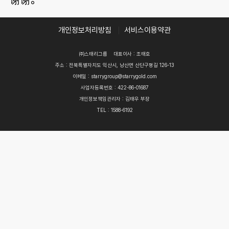
谢谢。
개인정보처리방침
서비스이용약관
㈜스태리그룹
대표이사 : 조태호
주소 : 전북특별자치도 익산시, 낭산면 산단구평길 126-13
이메일 : starrygroup@starrygold.com
사업자등록번호 : 422-86-01687
개인정보책임관리자 : 김태우 부장
TEL : 1588-6192