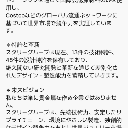
トナーシップを通じて国際公認原材料のみを使
用し、
Costcoなどのグローバル流通ネットワークに
基づいて世界市場で競争力を実証していま
す。
🔹特許と革新
スタリーグループは現在、13件の技術特許、
48件の設計特許を保有しており、
絶え間ない研究開発と革新を通じて差別化さ
れたデザイン・製造能力を蓄積していきます。
🔹未来ビジョン
私たちは単に貴金属を作る企業ではありませ
ん。
スタリーグループは、先端技術力、安定したサ
プライチェーン、環境にやさしい製造、独創的
なデザイン競争力をもとに世界ジュエリー市場