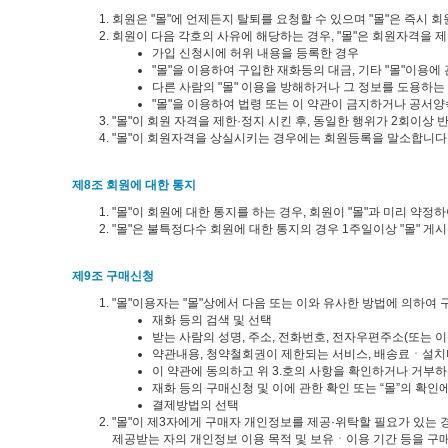
회원은 "몰"에 언제든지 탈퇴를 요청할 수 있으며 "몰"은 즉시 
회원이 다음 각호의 사유에 해당하는 경우, "몰"은 회원자격을 제
가입 신청시에 허위 내용을 등록한 경우
"몰"을 이용하여 구입한 재화등의 대금, 기타 "몰"이용
다른 사람의 "몰" 이용을 방해하거나 그 정보를 도용하
"몰"을 이용하여 법령 또는 이 약관이 금지하거나 공서
"몰"이 회원 자격을 제한·정지 시킨 후, 동일한 행위가 2회이상
"몰"이 회원자격을 상실시키는 경우에는 회원등록을 말소합니다.
제8조 회원에 대한 통지
"몰"이 회원에 대한 통지를 하는 경우, 회원이 "몰"과 미리 약정
"몰"은 불특정다수 회원에 대한 통지의 경우 1주일이상 "몰" 
제9조 구매신청
"몰"이용자는 "몰"상에서 다음 또는 이와 유사한 방법에 의하여 
재화 등의 검색 및 선택
받는 사람의 성명, 주소, 전화번호, 전자우편주소(또는 
약관내용, 청약철회권이 제한되는 서비스, 배송료ㆍ설치
이 약관에 동의하고 위 3.호의 사항을 확인하거나 거부하는
재화 등의 구매신청 및 이에 관한 확인 또는 “몰”의 확인
결제방법의 선택
"몰"이 제3자에게 구매자 개인정보를 제공·위탁할 필요가 있는 경
제공받는 자의 개인정보 이용 목적 및 보유ㆍ이용 기간 등을 구