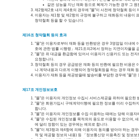
같은 성능을 지닌 재화 등으로 복제가 가능한 경우 그 원
제2항제2호 내지 제4호의 경우에 "몰"이 사전에 청약철회 등
이용자는 제1항 및 제2항의 규정에 불구하고 재화등의 내용이 표
청약철회 등을 할 수 있습니다.
제16조 청약철회 등의 효과
"몰"은 이용자로부터 재화 등을 반환받은 경우 3영업일 이내에
호에 관한 법률 시행령」제21조의2에서 정하는 지연이자율을 
"몰"은 위 대금을 환급함에 있어서 이용자가 신용카드 또는 전
요청합니다.
청약철회 등의 경우 공급받은 재화 등의 반환에 필요한 비용은 
나 계약내용과 다르게 이행되어 청약철회등을 하는 경우 재화 등의
이용자가 재화 등을 제공받을때 발송비를 부담한 경우에 "몰"은
제17조 개인정보보호
"몰"은 이용자의 개인정보 수집시 서비스제공을 위하여 필요한
"몰"은 회원가입시 구매계약이행에 필요한 정보를 미리 수집하지
합니다.
"몰"은 이용자의 개인정보를 수집·이용하는 때에는 당해 이용자
"몰"은 수집된 개인정보를 목적외의 용도로 이용할 수 없으며, 
에 달리 정함이 있는 경우에는 예외로 합니다.
"몰"이 제3항과 제4항에 의해 이용자의 동의를 받아야 하는 경
적 및 제공할 정보의 내용) 등 「정보통신망 이용촉진 및 정보보