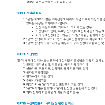
정함이 있는 경우에는 그에 따릅니다.
제10조 계약의 성립
"몰"은 제9조와 같은 구매신청에 대하여 다음 각호에 해당하면
있다는 내용을 고지하여야 합니다.
신청 내용에 허위, 기재누락, 오기가 있는 경우
미성년자가 담배, 주류등 청소년보호법에서 금지하는 재
기타 구매신청에 승낙하는 것이 "몰" 기술상 현저히 지
"몰"의 승낙이 제12조제1항의 수신확인통지형태로 이용자에게 
"몰"의 승낙의 의사표시에는 이용자의 구매 신청에 대한 확인 및
제11조 지급방법
"몰"에서 구매한 재화 또는 용역에 대한 대금지급방법은 다음 각 호의 방
폰뱅킹, 인터넷뱅킹, 메일 뱅킹 등의 각종 계좌이체
선불카드, 직불카드, 신용카드 등의 각종 카드 결제
온라인무통장입금
전자화폐에 의한 결제
수령시 대금지급
마일리지 등 "몰"이 지급한 포인트에 의한 결제
"몰"과 계약을 맺었거나 "몰"이 인정한 상품권에 의한 결제
기타 전자적 지급 방법에 의한 대금 지급 등
제12조 수신확인통지ㆍ구매신청 변경 및 취소