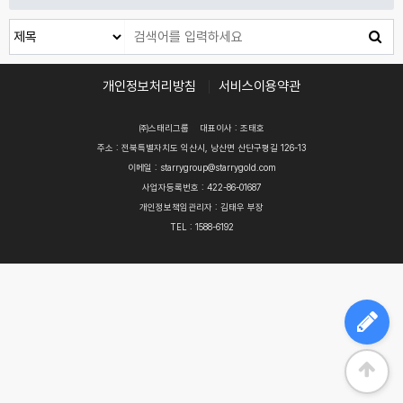
개인정보처리방침
서비스이용약관
㈜스태리그룹
대표이사 : 조태호
주소 : 전북특별자치도 익산시, 낭산면 산단구평길 126-13
이메일 : starrygroup@starrygold.com
사업자등록번호 : 422-86-01687
개인정보책임관리자 : 김태우 부장
TEL : 1588-6192