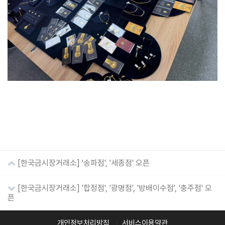
[한국금시장거래소] '송파점', '세종점' 오픈
[한국금시장거래소] '합정점', '광명점', '방배이수점', '충주점' 오
픈
개인정보처리방침
서비스이용약관